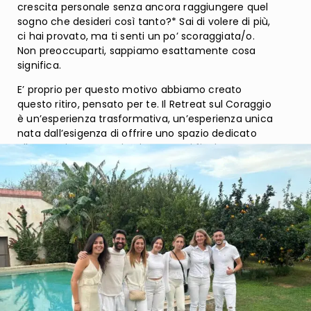
crescita personale senza ancora raggiungere quel
sogno che desideri così tanto?* Sai di volere di più,
ci hai provato, ma ti senti un po’ scoraggiata/o.
Non preoccuparti, sappiamo esattamente cosa
significa.
E’ proprio per questo motivo abbiamo creato
questo ritiro, pensato per te. Il Retreat sul Coraggio
è un’esperienza trasformativa, un’esperienza unica
nata dall’esigenza di offrire uno spazio dedicato
alla crescita personale, dove potrai finalmente
prenderti il tempo di cui hai bisogno per te
stessa/o, lontano dalla routine quotidiana, insieme
ad altre persone che desiderano vivere con più
consapevolezza e determinazione.