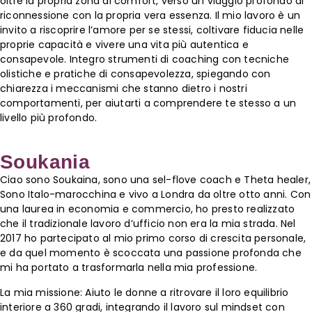
oltre la propria zona di comfort, verso un viaggio profondo di
riconnessione con la propria vera essenza. Il mio lavoro è un
invito a riscoprire l’amore per se stessi, coltivare fiducia nelle
proprie capacità e vivere una vita più autentica e
consapevole. Integro strumenti di coaching con tecniche
olistiche e pratiche di consapevolezza, spiegando con
chiarezza i meccanismi che stanno dietro i nostri
comportamenti, per aiutarti a comprendere te stesso a un
livello più profondo.
Soukania
Ciao sono Soukaina, sono una sel-flove coach e Theta healer,
Sono Italo-marocchina e vivo a Londra da oltre otto anni. Con
una laurea in economia e commercio, ho presto realizzato
che il tradizionale lavoro d’ufficio non era la mia strada. Nel
2017 ho partecipato al mio primo corso di crescita personale,
e da quel momento è scoccata una passione profonda che
mi ha portato a trasformarla nella mia professione.
La mia missione: Aiuto le donne a ritrovare il loro equilibrio
interiore a 360 gradi, integrando il lavoro sul mindset con