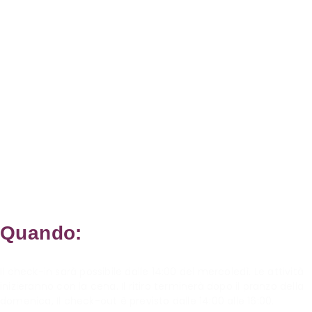
Quando:
Dal 1 al 5 ottobre 2025
Il check-in sarà possibile dalle 14:00 del mercoledì. Le attività
inizieranno con la cena. Il ritiro terminerà dopo il pranzo della
domenica, Il check-out è previsto dalle 14:00 alle 16:00.