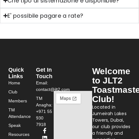
Che tipo di sistemazione è disponibile?
E' possibile pagare a rate?
Welcome
Quick
Get In
Links
Touch
to JLT2
Home
Email:
Toastmast
contact@jlt2.com
Club
Club!
TM
Members
Anagha:
Located in
TM
+971 55
Jumeirah Lakes
Attendance
930
Towers, Dubai,
7918
Speak
our club provides
a friendly and
Resources