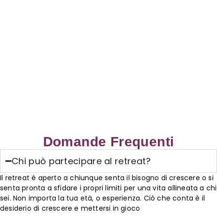
Unisciti a noi, ogni sfida è un’opportunità di crescita e ogni
passo ti porta
a crescere e connetterti con persone che arricchiscono la
tua anima . Inizia oggi il tuo viaggio
Domande Frequenti
Chi può partecipare al retreat?
Il retreat è aperto a chiunque senta il bisogno di crescere o si
senta pronta a sfidare i propri limiti per una vita allineata a chi
sei. Non importa la tua età, o esperienza. Ciò che conta è il
desiderio di crescere e mettersi in gioco