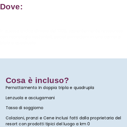
Dove:
Immersi nella natura della
Portazza Resort, a Marsala
In questa antica dimora del 1700, sapientemente restaurata
con tecnologie sostenibili, potrai pernottare in una camera
tripla o quadrupla.
Cosa è incluso?
Pernottamento In doppia tripla e quadrupla
Lenzuola e asciugamani
Tassa di soggiorno
Colazioni, pranzi e Cene inclusi fatti dalla proprietaria del
resort con prodotti tipici del luogo a km 0