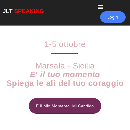
JLT
SPEAKING
Login
1-5 ottobre
———-
Marsala - Sicilia
E' il tuo momento
Spiega le ali del tuo coraggio
Avventura – Coraggio -Crescita – Connessione
E Il Mio Momento. Mi Candido